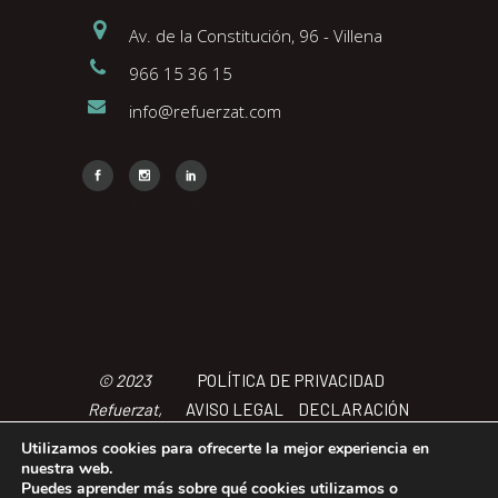
Av. de la Constitución, 96 - Villena
966 15 36 15
info@refuerzat.com
Face
Insta
Link
© 2023
POLÍTICA DE PRIVACIDAD
Refuerzat,
AVISO LEGAL
DECLARACIÓN
Todos los
DE ACCCESIBILIDAD
POLÍTICA
Utilizamos cookies para ofrecerte la mejor experiencia en
derechos
DE COOKIES
TÉRMINOS Y
nuestra web.
Puedes aprender más sobre qué cookies utilizamos o
reservados
CONDICIONES