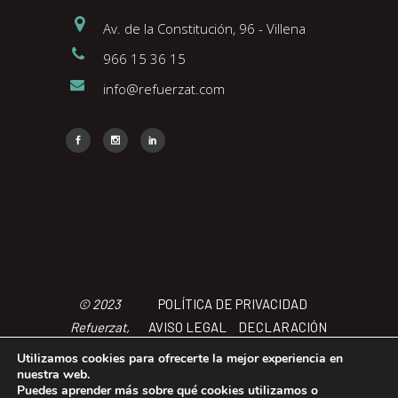
Av. de la Constitución, 96 - Villena
966 15 36 15
info@refuerzat.com
Face
Insta
Link
© 2023
POLÍTICA DE PRIVACIDAD
Refuerzat,
AVISO LEGAL
DECLARACIÓN
Todos los
DE ACCCESIBILIDAD
POLÍTICA
Utilizamos cookies para ofrecerte la mejor experiencia en
derechos
DE COOKIES
TÉRMINOS Y
nuestra web.
Puedes aprender más sobre qué cookies utilizamos o
reservados
CONDICIONES