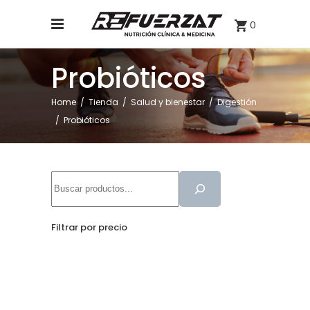
0
Probióticos
Home
/
Tienda
/
Salud y bienestar
/
Digestión
/
Probióticos
Buscar
Filtrar por precio