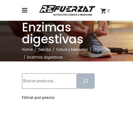
0
Enzimas
digestivas
Home
/
Tienda
/
Salud y bienestar
/
Digestión
/
Enzimas digestivas
Buscar
Filtrar por precio