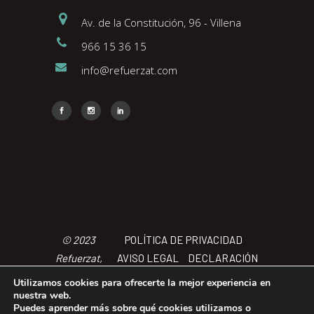
Av. de la Constitución, 96 - Villena
966 15 36 15
info@refuerzat.com
Face
Insta
Link
© 2023
POLÍTICA DE PRIVACIDAD
Refuerzat,
AVISO LEGAL
DECLARACIÓN
Todos los
DE ACCCESIBILIDAD
POLÍTICA
Utilizamos cookies para ofrecerte la mejor experiencia en
derechos
DE COOKIES
TÉRMINOS Y
nuestra web.
Puedes aprender más sobre qué cookies utilizamos o
reservados
CONDICIONES