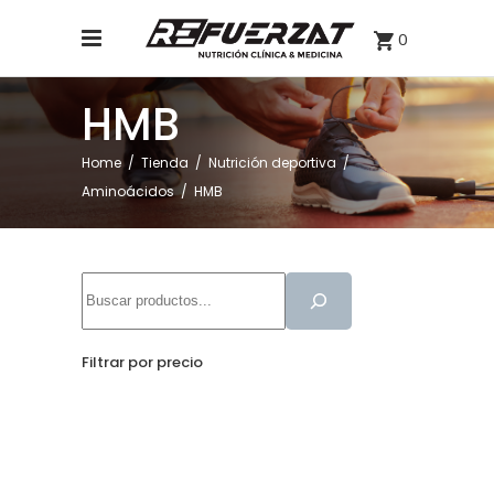
0
HMB
Home
/
Tienda
/
Nutrición deportiva
/
Aminoácidos
/
HMB
Buscar
Filtrar por precio