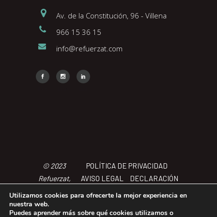
Av. de la Constitución, 96 - Villena
966 15 36 15
info@refuerzat.com
Face
Insta
Link
© 2023
POLÍTICA DE PRIVACIDAD
Refuerzat,
AVISO LEGAL
DECLARACIÓN
Todos los
DE ACCCESIBILIDAD
POLÍTICA
Utilizamos cookies para ofrecerte la mejor experiencia en
derechos
DE COOKIES
TÉRMINOS Y
nuestra web.
Puedes aprender más sobre qué cookies utilizamos o
reservados
CONDICIONES